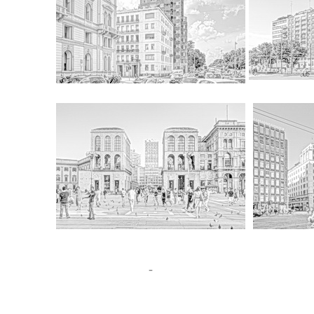
-
-
-