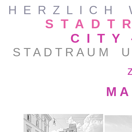
H E R Z L I C H 
S T A D T 
C I T Y
S T A D T R A U M U
M A 