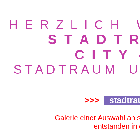
H E R Z L I C H 
S T A D T 
C I T Y
S T A D T R A U M U
Rene Wild
>>>
stadtra
Galerie einer Auswahl an 
entstanden in